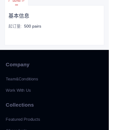
基本信息
起订量
:
500 pairs
Company
Team&Conditions
Work With Us
Collections
Featured Products