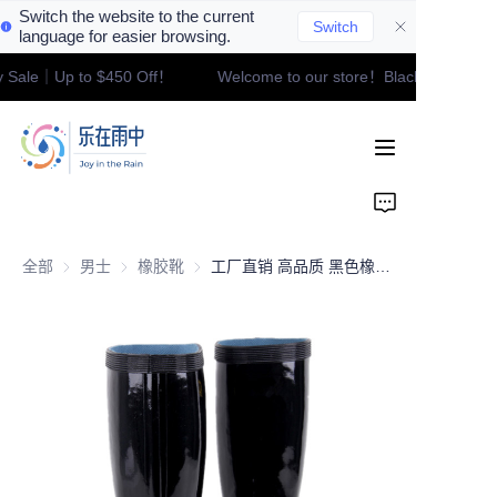
Switch the website to the current
Switch
language for easier browsing.
y Sale｜Up to $450 Off！
Welcome to our store！Black Friday Sa
Welcome to our
Home
store！Black Friday
Sale｜Up to $450
Off！
Product
Contact
全部
男士
男士
橡胶靴
橡胶靴
工厂直销 高品质 黑色橡胶 鞋面外底 劳动保护 防水 男士雨靴