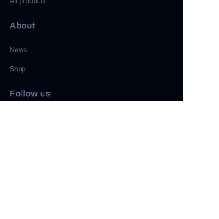
All products
About
News
Shop
CN
Follow us
LinkedIn
Facebook
Twitter
Copyright ©️ 2022, NetEase Zhuyou(and its affiliates as
applicable). All Rights Reserved.